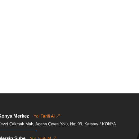
Konya Merkez
Yol Tarifi Al
Fevzi Çakmak Mah, Adana Çevre Yolu, No: 93. Karatay / KONYA
Mersin Şube
Yol Tarifi Al