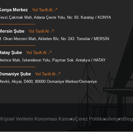
Konya Merkez
Yol Tarifi Al
Fevzi Çakmak Mah, Adana Çevre Yolu, No: 93. Karatay / KONYA
Mersin Şube
Yol Tarifi Al
H. Okan Merzeci Mah, Akbelen Blv, No: 243. Toroslar / MERSİN
Hatay Şube
Yol Tarifi Al
Derince Mah, İskenderun Yolu, Paymar Sok. Antakya / HATAY
Osmaniye Şube
Yol Tarifi Al
Mevkii, Akyar, D400, 80000 Osmaniye Merkez/Osmaniye
Kişisel Verilerin Korunması Kanunu
Çerez Politikası
İletişim
Blog