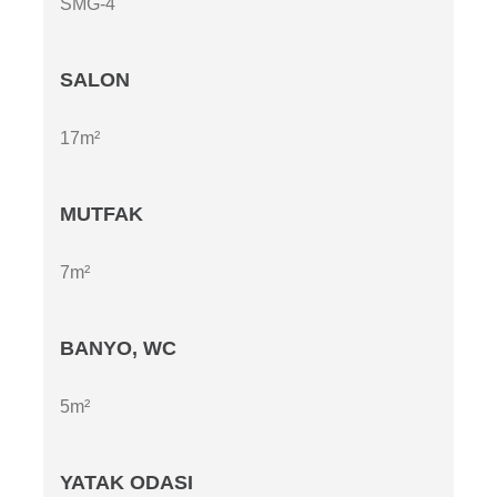
SMG-4
SALON
17m²
MUTFAK
7m²
BANYO, WC
5m²
YATAK ODASI