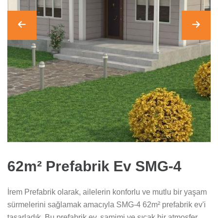
62m² Prefabrik Ev SMG-4
İrem Prefabrik olarak, ailelerin konforlu ve mutlu bir yaşam
sürmelerini sağlamak amacıyla SMG-4 62m² prefabrik ev'i
tasarladık. Bu prefabrik ev, samimi ve sıcak bir atmosfer